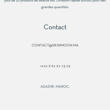
plus de 50 produits de beauté bio. Livraison rapide surtout pour des
grandes quantités.
Contact
CONTACT@SKINMOON.MA
+212 6 61 61 73 25
AGADIR, MAROC.